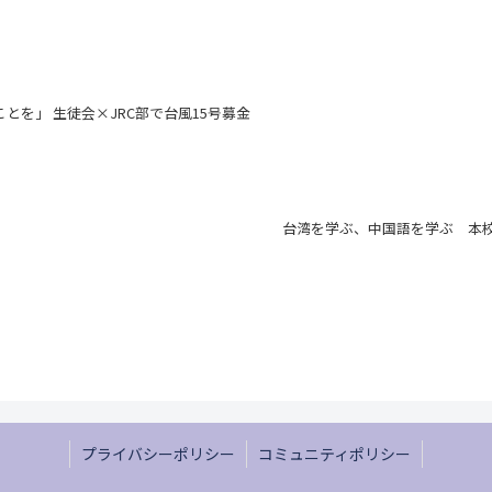
とを」 生徒会×JRC部で台風15号募金
台湾を学ぶ、中国語を学ぶ 本校
プライバシーポリシー
コミュニティポリシー