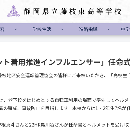
容
学校生活
進路指導
中学
ット着用推進インフルエンサー」任命
藤枝地区安全運転管理協会の皆様にご来校いただき、「高校生
は、登下校をはじめとする自転車利用の場面で率先してヘルメ
識の醸成、事故防止を目指します。本校からは1・2年生7名が
曽根真斗さんと22HR亀川凌さんが任命書とヘルメットを受け