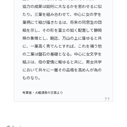
協力の成果は如何に大なるかを思わせるに似
たり。三葉を組み合わせて、中心に女の字を
葉柄にて結び描きたるは、将来の同窓生の団
結を示し、その形を富士の如く配置して静岡
県の象徴とし、飽迄、万山の上に聳ゆると共
に、一葉高く秀でんとすれば、これを補う他
の二葉は盤石の基礎となる。中心に女文字を
結ぶは、母の愛情に報ゆると共に、男女共学
において共々に一層その品格を高めんが為の
ものなり。
考案者・大崛清吾の文章より
ホーム