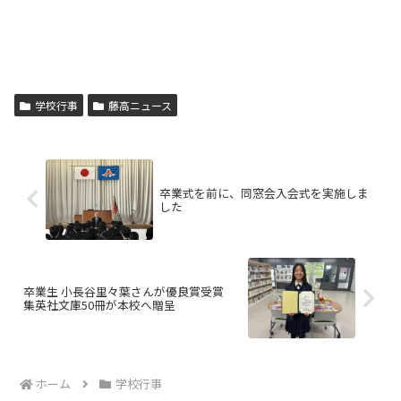
学校行事
藤高ニュース
卒業式を前に、同窓会入会式を実施しま
した
卒業生 小長谷里々葉さんが優良賞受賞
集英社文庫50冊が本校へ贈呈
ホーム
学校行事