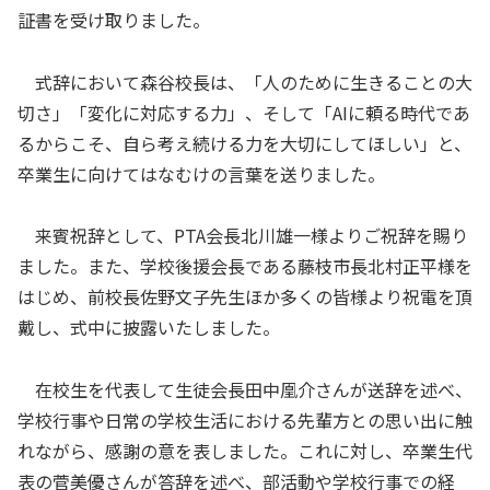
証書を受け取りました。
式辞において森谷校長は、「人のために生きることの大
切さ」「変化に対応する力」、そして「AIに頼る時代であ
るからこそ、自ら考え続ける力を大切にしてほしい」と、
卒業生に向けてはなむけの言葉を送りました。
来賓祝辞として、PTA会長北川雄一様よりご祝辞を賜り
ました。また、学校後援会長である藤枝市長北村正平様を
はじめ、前校長佐野文子先生ほか多くの皆様より祝電を頂
戴し、式中に披露いたしました。
在校生を代表して生徒会長田中凰介さんが送辞を述べ、
学校行事や日常の学校生活における先輩方との思い出に触
れながら、感謝の意を表しました。これに対し、卒業生代
表の菅美優さんが答辞を述べ、部活動や学校行事での経