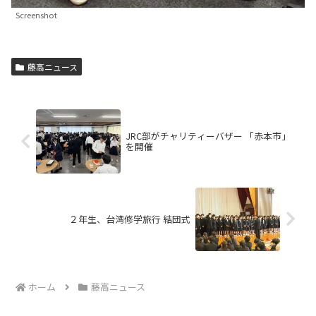
Screenshot
藤高ニュース
JRC部がチャリティーバザー 「赤本市」
を開催
２年生、台湾修学旅行 結団式
ホーム
藤高ニュース