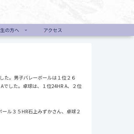
生の方へ
アクセス
でした。男子バレーボールは１位２６
 Aでした。卓球は、１位24HR A、２位
ボール３５HR石上みずかさん、卓球２