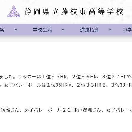
容
学校生活
進路指導
中学
した。サッカーは１位３５HR、２位３６HR、３位２７HR
。女子バレーボールは１位35HR A、２位３３HR B、３位33HR
田脩雅さん、男子バレーボール２６HR戸邊颯さん、女子バレー