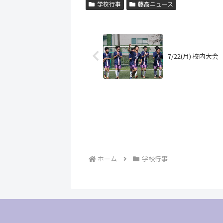
学校行事
藤高ニュース
7/22(月) 校内
ホーム
学校行事