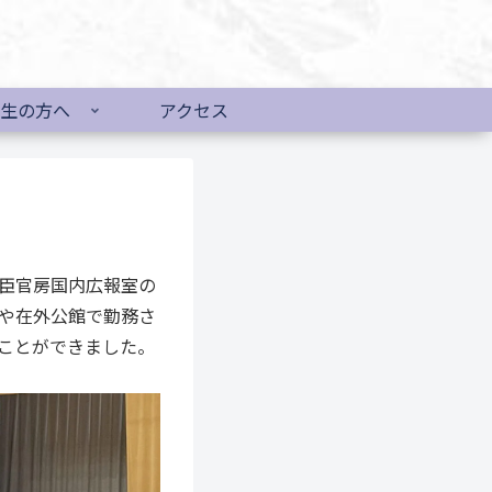
生の方へ
アクセス
臣官房国内広報室の
や在外公館で勤務さ
ことができました。