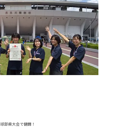
：卓球部県大会で健闘！