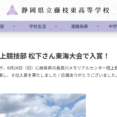
容
学校生活
進路指導
中学
陸上競技部 松下さん東海大会で入賞！
、6月16日（日）に岐阜県の長良川メモリアルセンター陸上競
場し、８位入賞を果たしました！応援ありがとうございました