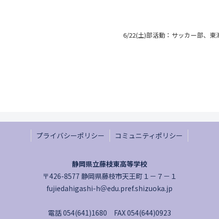
6/22(土)部活動：サッカー部、
プライバシーポリシー
コミュニティポリシー
静岡県立藤枝東高等学校
〒426-8577 静岡県藤枝市天王町１－７－１
fujiedahigashi-h＠edu.pref.shizuoka.jp
電話 054(641)1680 FAX 054(644)0923