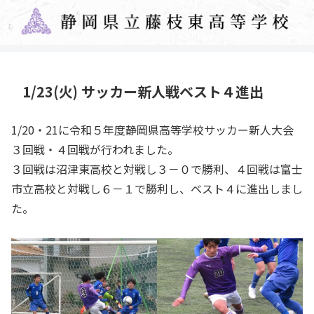
1/23(火) サッカー新人戦ベスト４進出
1/20・21に令和５年度静岡県高等学校サッカー新人大会
３回戦・４回戦が行われました。
３回戦は沼津東高校と対戦し３－０で勝利、４回戦は富士
市立高校と対戦し６－１で勝利し、ベスト４に進出しまし
た。