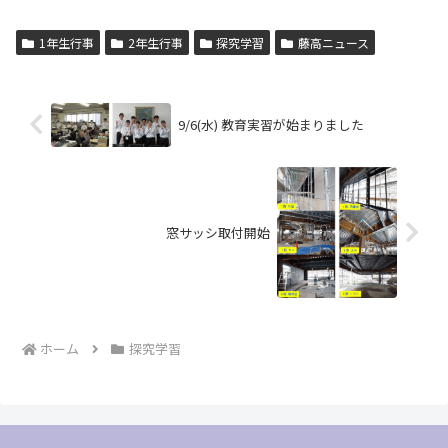
1年生行事
2年生行事
探究学習
藤高ニュース
9/6(水) 教育実習が始まりました
窓サッシ取付開始
ホーム
探究学習