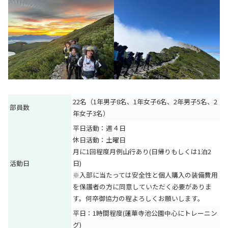
22名（1年男子8名、1年女子6名、2年男子5名、2
部員数
年女子3名）
平日活動：週４日
休日活動：土曜日
月に1回程度月例山行あり(日帰りもしくは1泊2
活動日
日)
※入部に当たっては安全性と個人購入の装備費用
を保護者の方に同意していただく必要がありま
す。何卒御協力の程よろしくお願いします。
平日：1時間程度(蓮華寺池公園中心にトレーニン
グ)