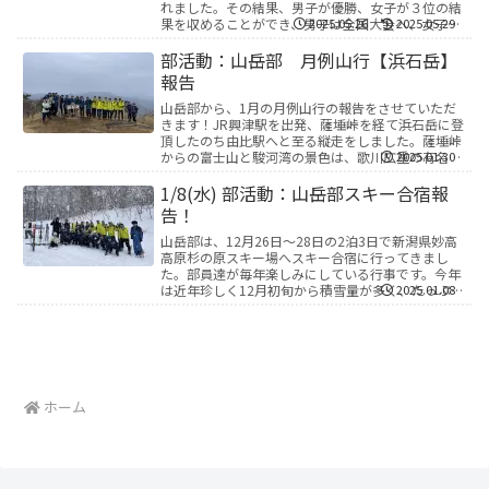
れました。その結果、男子が優勝、女子が３位の結
果を収めることができ、男子は全国大会へ、女子は
2025.05.26
2025.05.29
東海大会へ出場することが決定いたしました！大会
当日は...
部活動：山岳部 月例山行【浜石岳】
報告
山岳部から、1月の月例山行の報告をさせていただ
きます！JR興津駅を出発、薩埵峠を経て浜石岳に登
頂したのち由比駅へと至る縦走をしました。薩埵峠
からの富士山と駿河湾の景色は、歌川広重の有名な
2025.01.30
浮世絵「東海道五拾三次之内」に登場する絶景で、
高速道路...
1/8(水) 部活動：山岳部スキー合宿報
告！
山岳部は、12月26日～28日の2泊3日で新潟県妙高
高原杉の原スキー場へスキー合宿に行ってきまし
た。部員達が毎年楽しみにしている行事です。今年
は近年珍しく12月初旬から積雪量が多く、たっぷり
2025.01.08
の新雪で合宿が実施することができました。 2年
生は...
ホーム