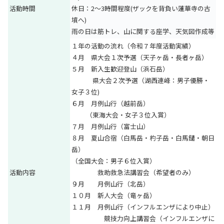
活動時間
休日：2～3時間程度(ザックを背負い蓮華寺の古
墳へ)
雨の日は筋トレ、山に関する座学、天気図作成等
１年の活動の流れ（令和７年度活動実績）
４月 県大会１次予選（天子ヶ岳・長者ヶ岳）
５月 新入生歓迎登山（浜石岳）
県大会２次予選（湖西連峰：男子優勝・
女子３位)
６月 月例山行（越前岳）
（東海大会・女子３位入賞）
７月 月例山行（富士山）
８月 夏山合宿（白馬岳・杓子岳・白馬鑓・朝日
岳）
（全国大会：男子６位入賞）
活動内容
救助救急法講習会（希望者のみ）
９月 月例山行（北岳）
１０月 新人大会（竜ヶ岳）
１１月 月例山行（インフルエンザにより中止）
競技力向上講習会（インフルエンザに