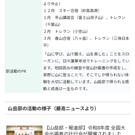
より中止）
１２月 スキー合宿（妙高高原）
１月 冬山講習会（富士山双子山）、トレラン
（千葉山）
２月 トレラン（小笠山）
３月 春山合宿（八ヶ岳）、トレラン（三保日本
平）
「山に学び、山で鍛え、山を楽しむ」ことをスロ
ーガンに、日々蓮華寺池でトレーニングをしてい
ます。地図読みの練習や登山計画書の作成をし、
部活動のPR
実際に山に登ることで、そこでしか得られない体
験を大切に活動しています。山岳部で得られる感
動と成長は一生ものです。
山岳部の活動の様子（藤高ニュースより）
【山岳部・報道部】令和8年度 全国大
会出場者の壮行会が開催されました