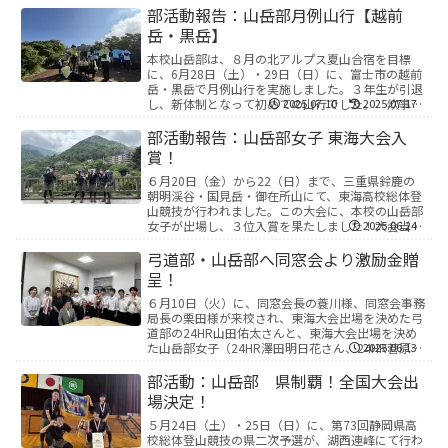
おいて入賞した...
部活動報告：山岳部月例山行【越前
岳・黒岳】
本校山岳部は、８月の北アルプス夏山合宿を目標
に、6月28日（土）・29日（日）に、富士市の越前
岳・黒岳で月例山行を実施しました。３年生が引退
し、新体制となって初めての山行でした。 炊事
2025.07.10
2025.07.17
は、初めてチャレンジする肉じゃがでしたが、部員
全員で協力...
部活動報告：山岳部女子 東海大会入
賞！
６月20日（金）から22（日）まで、三重県鈴鹿の
朝明渓谷・国見岳・御在所山にて、東海高校総体登
山競技が行われました。この大会に、本校の山岳部
女子が出場し、３位入賞を果たしました！大会当
2025.06.24
日、コース稜線上は霧の中の歩行で、景色を堪能す
ることは叶...
弓道部・山岳部へ同窓会より激励金贈
呈！
６月10日（火）に、同窓会長の蓑川様、同窓会事務
局長の栗田様が来校され、東海大会出場を決めた弓
道部の24HR山田佑太さんと、東海大会出場を決め
た山岳部女子（24HR澤田明日花さん、24HR菅原莉
2025.06.13
子さん、35HR山田茉椰さん、37HR青島史織...
部活動：山岳部 県制覇！全国大会出
場決定！
５月24日（土）・25日（日）に、第73回静岡県高
校総体登山競技の県二次予選が、湖西連峰にて行わ