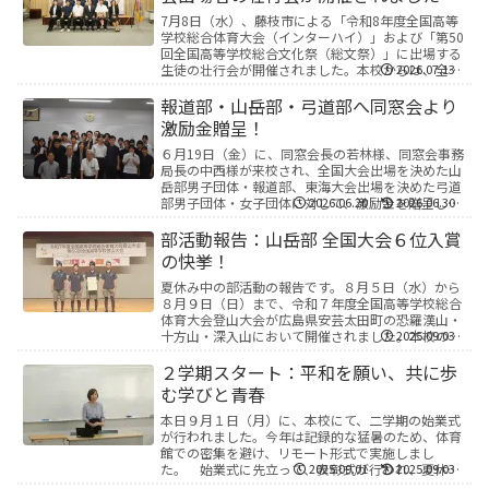
7月8日（水）、藤枝市による「令和8年度全国高等
学校総合体育大会（インターハイ）」および「第50
回全国高等学校総合文化祭（総文祭）」に出場する
生徒の壮行会が開催されました。本校からは、全国
2026.07.13
の舞台へ挑む以下の生徒たちが参加しました。山岳
部：4...
報道部・山岳部・弓道部へ同窓会より
激励金贈呈！
６月19日（金）に、同窓会長の若林様、同窓会事務
局長の中西様が来校され、全国大会出場を決めた山
岳部男子団体・報道部、東海大会出場を決めた弓道
部男子団体・女子団体に対して、激励金を贈呈して
2026.06.20
2026.06.30
いただきました。各部活動の生徒から大会の抱負が
語られ、...
部活動報告：山岳部 全国大会６位入賞
の快挙！
夏休み中の部活動の報告です。８月５日（水）から
８月９日（日）まで、令和７年度全国高等学校総合
体育大会登山大会が広島県安芸太田町の恐羅漢山・
十方山・深入山において開催されました。本校の山
2025.09.03
岳部男子が出場し、見事99.3点で６位入賞を果たし
ました...
２学期スタート：平和を願い、共に歩
む学びと青春
本日９月１日（月）に、本校にて、二学期の始業式
が行われました。今年は記録的な猛暑のため、体育
館での密集を避け、リモート形式で実施しまし
た。 始業式に先立って、表彰式が行われ、夏休み
2025.09.01
2025.09.03
中の各部活動の活躍が紹介されました。全国大会に