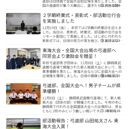
道部は団体戦で全国大会初出場を果たしました。全
国の強豪校が集う大舞台に、選手たちは大きな緊張
2026.01.08
感を抱きながらも、これまで積み重ねてきた練習の
成果を発揮...
２学期終業式・表彰式・部活動壮行会
を実施しました
12月19日（金）、本校では2学期の終業日を迎えま
した。当日は、表彰式、終業式、部活動の壮行会を
リモート配信にて実施しました。はじめに行われた
表彰式では、日頃の努力が実を結び、さまざまな分
2025.12.23
野で優れた成果を収めた生徒が表彰されました。
【表彰内...
東海大会・全国大会出場の弓道部へ
同窓会より激励金を贈呈！
本校弓道部男子団体は、11月8日（土）に静岡県武
道館弓道場で開催された新人戦県大会において、見
事準優勝を果たし、東海大会ならびに全国大会への
出場権を獲得しました。日頃の鍛錬と強い結束力が
2025.11.21
実を結んだ、価値ある成果です。 11月21日（金）
には...
弓道部、全国大会へ！男子チームが県
準優勝！
11月8日（土）、静岡県武道館弓道場にて、新人戦
県大会〈団体の部〉が開催されました。今年の冬に
静岡県で行われる全国選抜大会への出場枠は、男女
ともに2校のみという厳しい戦いです。 本校弓道
2025.11.10
部は、全国大会出場を目標に、日々練習に励んでき
ました。...
部活動報告：弓道部 山田祐太さん 東
海大会入賞！