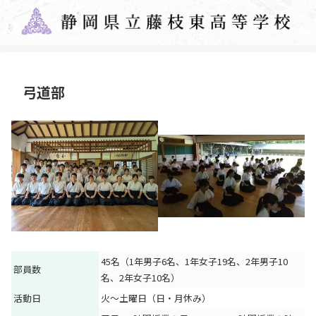
弓道部
45名（1年男子6名、1年女子19名、2年男子10
部員数
名、2年女子10名）
活動日
火～土曜日（日・月休み）