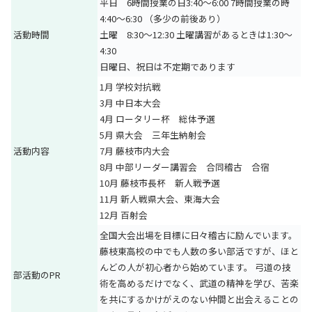
平日 6時間授業の日3:40〜6:00 7時間授業の時
4:40〜6:30 （多少の前後あり）
活動時間
土曜 8:30〜12:30 土曜講習があるときは1:30〜
4:30
日曜日、祝日は不定期であります
1月 学校対抗戦
3月 中日本大会
4月 ロータリー杯 総体予選
5月 県大会 三年生納射会
活動内容
7月 藤枝市内大会
8月 中部リーダー講習会 合同稽古 合宿
10月 藤枝市長杯 新人戦予選
11月 新人戦県大会、東海大会
12月 百射会
全国大会出場を目標に日々稽古に励んでいます。
藤枝東高校の中でも人数の多い部活ですが、ほと
んどの人が初心者から始めています。 弓道の技
部活動のPR
術を高めるだけでなく、武道の精神を学び、苦楽
を共にするかけがえのない仲間と出会えることの