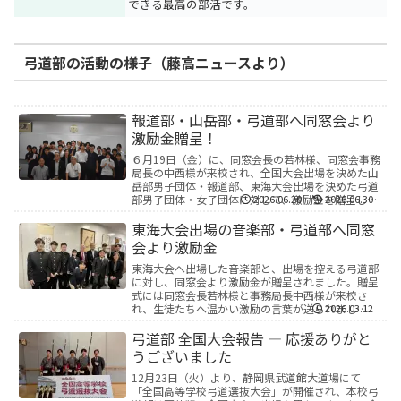
できる最高の部活です。
弓道部の活動の様子（藤高ニュースより）
報道部・山岳部・弓道部へ同窓会より
激励金贈呈！
６月19日（金）に、同窓会長の若林様、同窓会事務
局長の中西様が来校され、全国大会出場を決めた山
岳部男子団体・報道部、東海大会出場を決めた弓道
部男子団体・女子団体に対して、激励金を贈呈して
2026.06.20
2026.06.30
いただきました。各部活動の生徒から大会の抱負が
語られ、...
東海大会出場の音楽部・弓道部へ同窓
会より激励金
東海大会へ出場した音楽部と、出場を控える弓道部
に対し、同窓会より激励金が贈呈されました。贈呈
式には同窓会長若林様と事務局長中西様が来校さ
れ、生徒たちへ温かい激励の言葉が送られまし
2026.03.12
た。 音楽部の１年生の戸塚菜々美さんは、「第30
回全日本中学生...
弓道部 全国大会報告 ― 応援ありがと
うございました
12月23日（火）より、静岡県武道館大道場にて
「全国高等学校弓道選抜大会」が開催され、本校弓