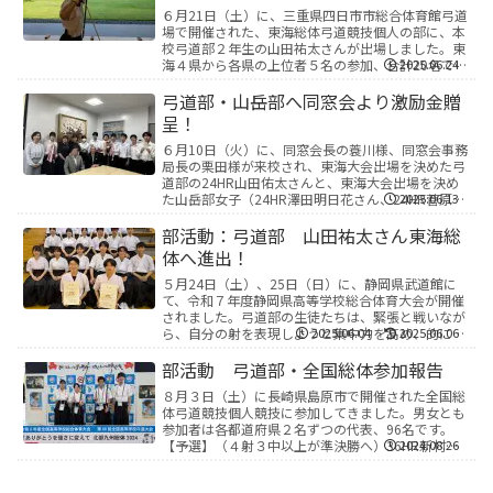
６月21日（土）に、三重県四日市市総合体育館弓道
場で開催された、東海総体弓道競技個人の部に、本
校弓道部２年生の山田祐太さんが出場しました。東
海４県から各県の上位者５名の参加、合計20名で争
2025.06.24
いました。山田さんは、県大会５位で出場権を獲得
しまし...
弓道部・山岳部へ同窓会より激励金贈
呈！
６月10日（火）に、同窓会長の蓑川様、同窓会事務
局長の栗田様が来校され、東海大会出場を決めた弓
道部の24HR山田佑太さんと、東海大会出場を決め
た山岳部女子（24HR澤田明日花さん、24HR菅原莉
2025.06.13
子さん、35HR山田茉椰さん、37HR青島史織...
部活動：弓道部 山田祐太さん東海総
体へ進出！
５月24日（土）、25日（日）に、静岡県武道館に
て、令和７年度静岡県高等学校総合体育大会が開催
されました。弓道部の生徒たちは、緊張と戦いなが
ら、自分の射を表現しようと集中力を高め、的に向
2025.06.04
2025.06.06
かいました。結果、男子個人の部で山田祐太選手が
５位、薮...
部活動 弓道部・全国総体参加報告
８月３日（土）に長崎県島原市で開催された全国総
体弓道競技個人競技に参加してきました。男女とも
参加者は各都道府県２名ずつの代表、96名です。
【予選】（４射３中以上が準決勝へ）36HR新村維
2024.08.26
織 ４射３中 → 通過31HR高本瑞稀 ４射４
中 → ...