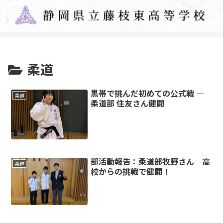
柔道
黒帯で挑んだ初めての公式戦 ―
柔道
柔道部 住友さん健闘
部活動報告：柔道部牧野さん 高
柔道
校からの挑戦で健闘！